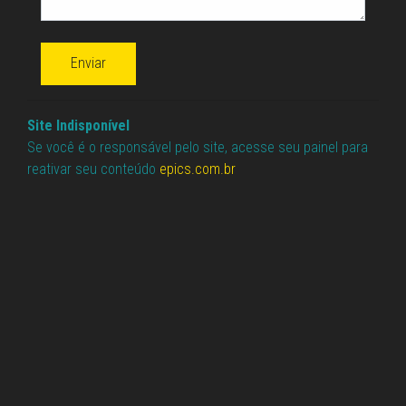
Enviar
Site Indisponível
Se você é o responsável pelo site, acesse seu painel para
reativar seu conteúdo
epics.com.br