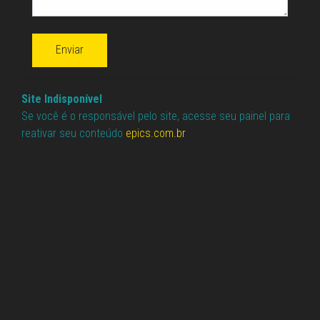
Enviar
Site Indisponível
Se você é o responsável pelo site, acesse seu painel para
reativar seu conteúdo
epics.com.br